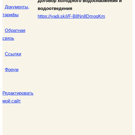
Договор холодного водоснабжения и
Документы,
водоотведения
тарифы
https://yadi.sk/i/F-B8Nn8DmoqKm
Обратная
связь
Ссылки
Форум
Редактировать
мой сайт