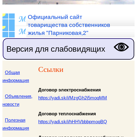
Официальный сайт
товарищества собственников
жилья "Парниковая,2"
Версия для слабовидящих
Ссылки
Общая
информация
Договор электроснабжения
Объявления,
https://yadi.sk/i/MzgGh2j5moqMM
новости
Договор теплоснабжения
Полезная
https://yadi.sk/i/hHHVbbbpmoqBQ
информация